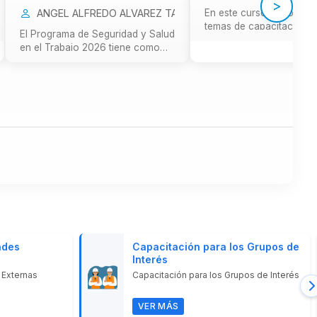
>
ANGEL ALFREDO ALVAREZ TARAZONA, KAREN INES CORDO
En este curso conocerás
temas de capacitación i
El Programa de Seguridad y Salud
en el Reglamento de la 
en el Trabajo 2026 tiene como
31572 Ley ...
propósito fortalecer la cultura
preve...
ades
Capacitación para los Grupos de
Interés
 Externas
Capacitación para los Grupos de Interés
VER MÁS