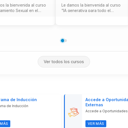
os la bienvenida al curso
Le damos la bienvenida al curso
gamiento Sexual en el
“IA generativa para todo el
Laboral”, el cual está
mundo”, desde el lanzamiento de
ChatGPT,...
Ver todos los cursos
rama de Inducción
Accede a Oportunid
Externas
ama de Inducción
Accede a Oportunidades
 MÁS
VER MÁS