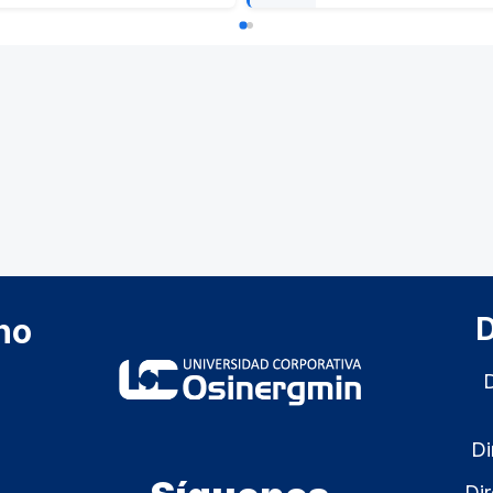
D
no
D
Di
Dir