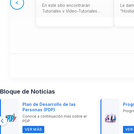
<
En este sitio encontrarán
Le dam
Tutoriales y Video-Tutoriales
“Hosti
referidos a aplicativos que se
Ámbito 
usan en el tr...
dise...
Salta Bloque de Noticias
Bloque de Noticias
Plan de Desarrollo de las
Prog
Personas (PDP)
Progr
Conoce a continuación más sobre el
PDP
VER MÁS
VER